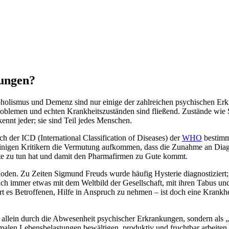
kungen?
oholismus und Demenz sind nur einige der zahlreichen psychischen Erk
blemen und echten Krankheitszuständen sind fließend. Zustände wie S
kennt jeder; sie sind Teil jedes Menschen.
 der ICD (International Classification of Diseases) der
WHO
bestimmt
einigen Kritikern die Vermutung aufkommen, dass die Zunahme an Diag
te zu tun hat und damit den Pharmafirmen zu Gute kommt.
 Moden. Zu Zeiten Sigmund Freuds wurde häufig Hysterie diagnostiziert;
auch immer etwas mit dem Weltbild der Gesellschaft, mit ihren Tabus un
t es Betroffenen, Hilfe in Anspruch zu nehmen – ist doch eine Krankheit
allein durch die Abwesenheit psychischer Erkrankungen, sondern als 
malen Lebensbelastungen bewältigen, produktiv und fruchtbar arbeiten 