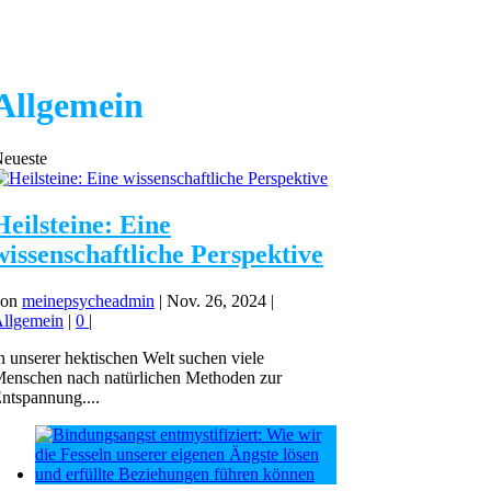
Allgemein
eueste
Heilsteine: Eine
wissenschaftliche Perspektive
von
meinepsycheadmin
|
Nov. 26, 2024
|
llgemein
|
0
|
n unserer hektischen Welt suchen viele
enschen nach natürlichen Methoden zur
ntspannung....