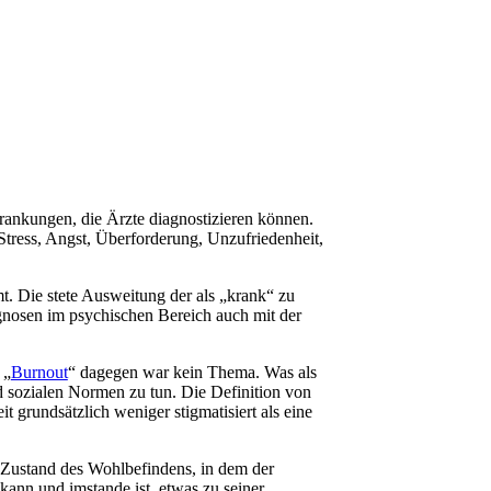
rankungen, die Ärzte diagnostizieren können.
tress, Angst, Überforderung, Unzufriedenheit,
. Die stete Ausweitung der als „krank“ zu
nosen im psychischen Bereich auch mit der
 „
Burnout
“ dagegen war kein Thema. Was als
d sozialen Normen zu tun. Die Definition von
 grundsätzlich weniger stigmatisiert als eine
„Zustand des Wohlbefindens, in dem der
kann und imstande ist, etwas zu seiner