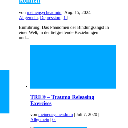
können
von
meinepsycheadmin
|
Aug. 15, 2024
|
Allgemein
,
Depression
|
1
|
Einführung: Das Phänomen der Bindungsangst In
einer Welt, in der tiefgreifende Beziehungen
und...
TRE® – Trauma Releasing
Exercises
von
meinepsycheadmin
|
Juli 7, 2020
|
Allgemein
|
0
|