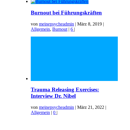
Burnout bei Führungskräften
von
meinepsycheadmin
|
März 8, 2019
|
Allgemein
,
Burnout
|
6
|
Trauma Releasing Exercises:
Interview Dr. Nibel
von
meinepsycheadmin
|
März 21, 2022
|
Allgemein
|
0
|