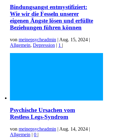
Bindungsangst entmystifiziert:
Wie wir die Fesseln unserer
eigenen Ängste lösen und erfüllte
Beziehungen führen können
von
meinepsycheadmin
|
Aug. 15, 2024
|
Allgemein
,
Depression
|
1
|
Psychische Ursachen vom
Restless Legs-Syndrom
von
meinepsycheadmin
|
Aug. 14, 2024
|
Allgemein
|
0
|