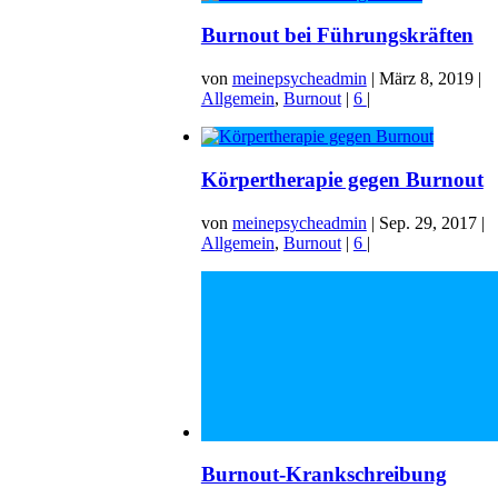
Burnout bei Führungskräften
von
meinepsycheadmin
|
März 8, 2019
|
Allgemein
,
Burnout
|
6
|
Körpertherapie gegen Burnout
von
meinepsycheadmin
|
Sep. 29, 2017
|
Allgemein
,
Burnout
|
6
|
Burnout-Krankschreibung