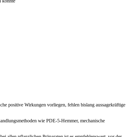
n könnte
che positive Wirkungen vorliegen, fehlen bislang aussagekräftige
e Behandlungsmethoden wie PDE-5-Hemmer, mechanische
i allen pflanzlichen Präparaten ist es empfehlenswert, vor der