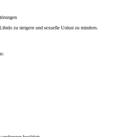
störungen
bido zu steigern und sexuelle Unlust zu mindern.
n:
wendungen bestätigt: