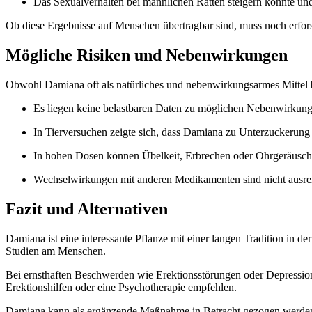
Das Sexualverhalten bei männlichen Ratten steigern konnte und 
Ob diese Ergebnisse auf Menschen übertragbar sind, muss noch erfor
Mögliche Risiken und Nebenwirkungen
Obwohl Damiana oft als natürliches und nebenwirkungsarmes Mittel b
Es liegen keine belastbaren Daten zu möglichen Nebenwirkung
In Tierversuchen zeigte sich, dass Damiana zu Unterzuckerung 
In hohen Dosen können Übelkeit, Erbrechen oder Ohrgeräusche
Wechselwirkungen mit anderen Medikamenten sind nicht ausrei
Fazit und Alternativen
Damiana ist eine interessante Pflanze mit einer langen Tradition in 
Studien am Menschen.
Bei ernsthaften Beschwerden wie Erektionsstörungen oder Depressio
Erektionshilfen oder eine Psychotherapie empfehlen.
Damiana kann als ergänzende Maßnahme in Betracht gezogen werden, sol