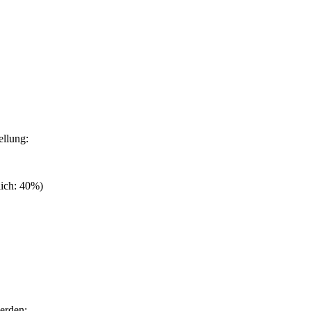
ellung:
lich: 40%)
werden: