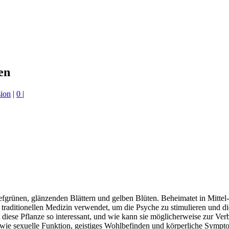
en
ion
|
0
|
t tiefgrünen, glänzenden Blättern und gelben Blüten. Beheimatet in Mit
r traditionellen Medizin verwendet, um die Psyche zu stimulieren und 
iese Pflanze so interessant, und wie kann sie möglicherweise zur Verb
 wie sexuelle Funktion, geistiges Wohlbefinden und körperliche Symp