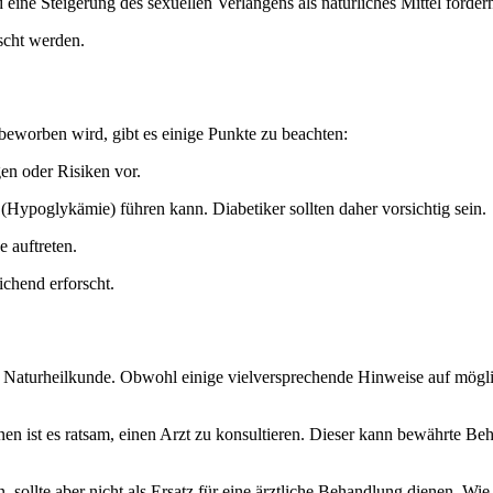
eine Steigerung des sexuellen Verlangens als natürliches Mittel förder
scht werden.
eworben wird, gibt es einige Punkte zu beachten:
en oder Risiken vor.
(Hypoglykämie) führen kann. Diabetiker sollten daher vorsichtig sein.
 auftreten.
chend erforscht.
der Naturheilkunde. Obwohl einige vielversprechende Hinweise auf mögli
nen ist es ratsam, einen Arzt zu konsultieren. Dieser kann bewährt
lte aber nicht als Ersatz für eine ärztliche Behandlung dienen. Wie be